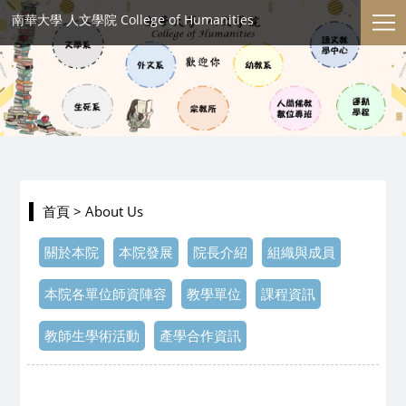
南華大學 人文學院 College of Humanities
首頁
> About Us
關於本院
本院發展
院長介紹
組織與成員
本院各單位師資陣容
教學單位
課程資訊
教師生學術活動
產學合作資訊