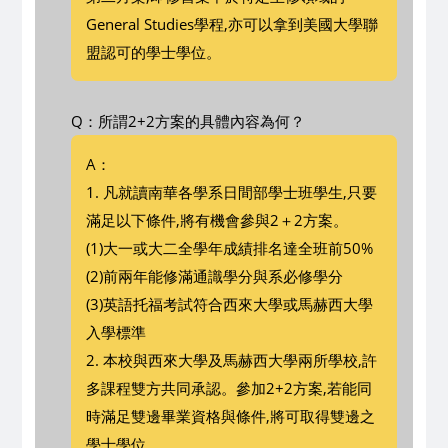
General Studies學程,亦可以拿到美國大學聯
盟認可的學士學位。
Q：所謂2+2方案的具體內容為何？
A：
1. 凡就讀南華各學系日間部學士班學生,只要
滿足以下條件,將有機會參與2＋2方案。
(1)大一或大二全學年成績排名達全班前50%
(2)前兩年能修滿通識學分與系必修學分
(3)英語托福考試符合西來大學或馬赫西大學
入學標準
2. 本校與西來大學及馬赫西大學兩所學校,許
多課程雙方共同承認。參加2+2方案,若能同
時滿足雙邊畢業資格與條件,將可取得雙邊之
學士學位。