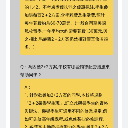
的1／2。不考慮獎優扶弱之優惠挹注,學生參
加馬赫西2＋2方案,含學雜費及生活費,預計
每年花費約為60-70萬元。(一般台灣至美國
私校留學,一年平均大約需要花費130萬元,與
之相比,馬赫西2＋2方案仍然相對便宜儉省很
多。)
Q：為因應2+2方案,學校有哪些輔導配套措施來
幫助同學？
A：
1. 針對欲參加2+2方案的同學,本校將規劃
「2＋2榮譽學生班」,訂立此榮譽學生的資格
與辦法。榮譽學生可適用不同的修業規定,例
如可先修高年級課程,或免修某些必修課程。
2. 各院系主動發掘有潛力的學生,參與2＋2方