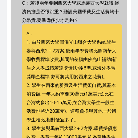
Q：若後兩年要到西來大學或馬赫西大學就讀,經
濟負擔是否很沉重？聽說美國學費及生活費均十
分昂貴,要準備多少才足夠？
A：
1. 由於西來大學屬佛光山聯合大學系統,學生
參與西來2＋2方案,後兩年學費將比照南華大
學收費標準收費,其間的差額由佛光山補助(新
生之入學成績若達獎優扶弱標準,或海外學習
獎勵金標準,亦可將其用於西來之花費)。
2. 學生在西來的雜費及生活費須自費,其基本
消費額,一年大約需要30萬元(1萬美元),比在
台灣約多出10-15萬元(在台灣大學生一般生
活費也將近20萬元)。這種負擔與其他一般留
學生相比,相對便宜多了。
3. 學生參與馬赫西大學2＋2方案,學費採優惠
收費。學費一年約13000美元,約為當地學生