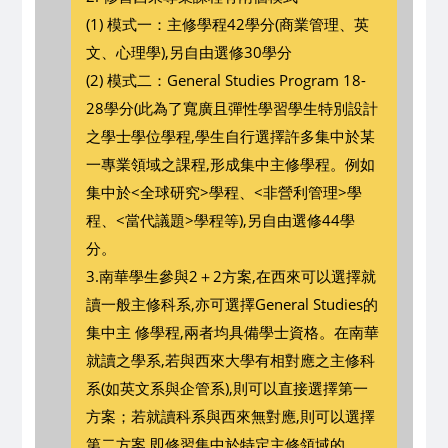
(1) 模式一：主修學程42學分(商業管理、英
文、心理學),另自由選修30學分
(2) 模式二：General Studies Program 18-
28學分(此為了寬廣且彈性學習學生特別設計
之學士學位學程,學生自行選擇許多集中於某
一專業領域之課程,形成集中主修學程。例如
集中於<全球研究>學程、<非營利管理>學
程、<當代議題>學程等),另自由選修44學
分。
3.南華學生參與2＋2方案,在西來可以選擇就
讀一般主修科系,亦可選擇General Studies的
集中主 修學程,兩者均具備學士資格。在南華
就讀之學系,若與西來大學有相對應之主修科
系(如英文系與企管系),則可以直接選擇第一
方案；若就讀科系與西來無對應,則可以選擇
第二方案,即修習集中於特定主修領域的