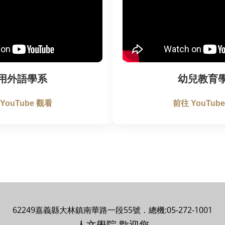
用外語學系
幼兒教育
YouTube 觀看
前往 YouTub
62249嘉義縣大林鎮南華路一段55號．總機:05-272-1001
人文學院 歡迎您