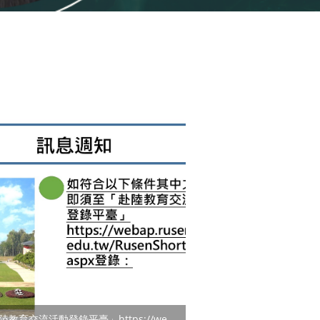
「赴陸教育交流活動登錄平臺」https://webap.rusen.stust.edu.tw/RusenShort/Login.aspx