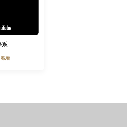
學系
e 觀看