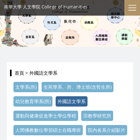
南華大學 人文學院 College of Humanities
首頁
> 外國語文學系
文學系(所)
生死學系、所、博士班(含哲生所)
幼兒教育學系(所)
外國語文學系
運動與健康促進學士學位學程
宗教學研究所
人間佛教數位學習碩士在職專班
院內各系介紹影片