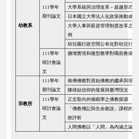
111
學年
大學系統與治理改革－超越形式至
期刊論文
日本國立大學法人化政策推動成效
幼教系
大學人事與薪資管理制度改革之研
例
幼兒園行政空間公有化對幼兒行為
111
學年
擴增實境和微型教學對職前教保人
研討會論
文
111
學年
南傳佛教對原始佛教的繼承與現代
期刊論文
陳靖姑信仰的發展與臺灣現況
111
學年
正念取向的催眠學之佛教探源
宗教所
研討會論
「佛教傳記與生命敘說」課程的生
文
效評析
人間佛教以「人間」為內涵之論述