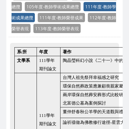
總攬
105年度-教師學術成果總攬
111年度-教師學
術成果總攬
111年度-教師榮譽成果
112年度-教師
榮譽表現
113年度-教師榮譽表現
所
系/
年度
著作
文學系
111
學年
陶晶瑩科幻小說《二十一》中的機
期刊論文
台灣人祖先祭拜幸福感之研究
環保自然葬政策應兼顧喪親家屬的
兩岸環保自然葬安葬形式比較研究
北富德公墓為案例探討
董仲舒春秋公羊學的天道觀與禮思
111
學年
星雲大師
論祈禱做為佛教修行途徑-
期刊論文