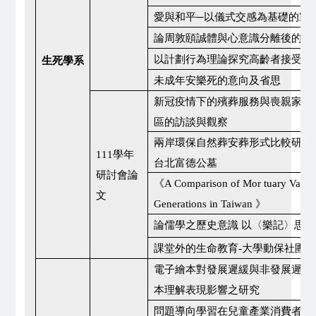
愛與和平─以儀式交感為基礎的宗
論周敦頤誠體與心意識分離後的倫
以計劃行為理論探究高齡者接受圓
生死學系
未成年安樂死的意向及省思
新冠疫情下的殯葬服務與喪親家屬
區的訪談與觀察
兩岸環保自然葬安葬形式比較研究-
111
學年
台北富德公墓
研討會論
《A Comparison of Mor tuary Value 
文
》
Generations in Taiwan
論儒學之歷史意識 以〈樂記〉思想
大學動保社團正
課堂外的生命教育-
電子繪本對發展遲緩與非發展遲緩
本理解表現影響之研究
問題導向學習在兒童產業消費者心